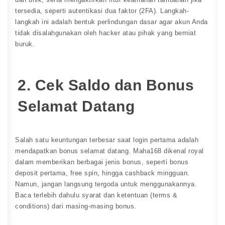
tersedia, seperti autentikasi dua faktor (2FA). Langkah-
langkah ini adalah bentuk perlindungan dasar agar akun Anda
tidak disalahgunakan oleh hacker atau pihak yang berniat
buruk.
2. Cek Saldo dan Bonus
Selamat Datang
Salah satu keuntungan terbesar saat login pertama adalah
mendapatkan bonus selamat datang. Maha168 dikenal royal
dalam memberikan berbagai jenis bonus, seperti bonus
deposit pertama, free spin, hingga cashback mingguan.
Namun, jangan langsung tergoda untuk menggunakannya.
Baca terlebih dahulu syarat dan ketentuan (terms &
conditions) dari masing-masing bonus.