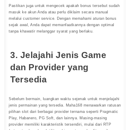
Pastikan juga untuk mengecek apakah bonus tersebut sudah
masuk ke akun Anda atau perlu diklaim secara manual
melalui customer service. Dengan memahami aturan bonus
sejak awal, Anda dapat memanfaatkannya dengan optimal
tanpa khawatir melanggar syarat yang berlaku.
3. Jelajahi Jenis Game
dan Provider yang
Tersedia
Sebelum bermain, luangkan waktu sejenak untuk menjelajahi
jenis permainan yang tersedia. Maha168 menawarkan ratusan
pilihan slot dari berbagai provider ternama seperti Pragmatic
Play, Habanero, PG Soft, dan lainnya. Masing-masing
provider memiliki karakteristik tersendiri, mulai dari RTP