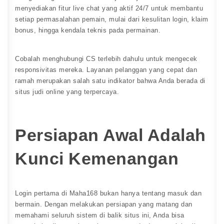
menyediakan fitur live chat yang aktif 24/7 untuk membantu
setiap permasalahan pemain, mulai dari kesulitan login, klaim
bonus, hingga kendala teknis pada permainan.
Cobalah menghubungi CS terlebih dahulu untuk mengecek
responsivitas mereka. Layanan pelanggan yang cepat dan
ramah merupakan salah satu indikator bahwa Anda berada di
situs judi online yang terpercaya.
Persiapan Awal Adalah
Kunci Kemenangan
Login pertama di Maha168 bukan hanya tentang masuk dan
bermain. Dengan melakukan persiapan yang matang dan
memahami seluruh sistem di balik situs ini, Anda bisa