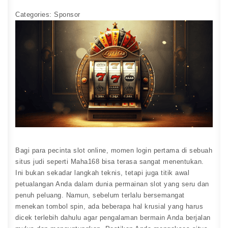
Categories:
Sponsor
Bagi para pecinta slot online, momen login pertama di sebuah
situs judi seperti Maha168 bisa terasa sangat menentukan.
Ini bukan sekadar langkah teknis, tetapi juga titik awal
petualangan Anda dalam dunia permainan slot yang seru dan
penuh peluang. Namun, sebelum terlalu bersemangat
menekan tombol spin, ada beberapa hal krusial yang harus
dicek terlebih dahulu agar pengalaman bermain Anda berjalan