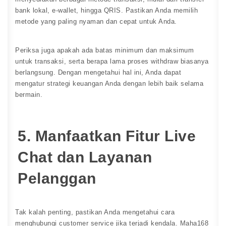
bank lokal, e-wallet, hingga QRIS. Pastikan Anda memilih
metode yang paling nyaman dan cepat untuk Anda.
Periksa juga apakah ada batas minimum dan maksimum
untuk transaksi, serta berapa lama proses withdraw biasanya
berlangsung. Dengan mengetahui hal ini, Anda dapat
mengatur strategi keuangan Anda dengan lebih baik selama
bermain.
5. Manfaatkan Fitur Live
Chat dan Layanan
Pelanggan
Tak kalah penting, pastikan Anda mengetahui cara
menghubungi customer service jika terjadi kendala. Maha168