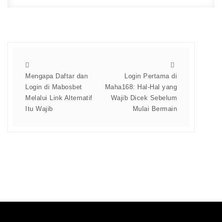
Mengapa Daftar dan
Login Pertama di
Login di Mabosbet
Maha168: Hal-Hal yang
Melalui Link Alternatif
Wajib Dicek Sebelum
Itu Wajib
Mulai Bermain