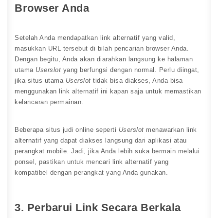
Browser Anda
Setelah Anda mendapatkan link alternatif yang valid,
masukkan URL tersebut di bilah pencarian browser Anda.
Dengan begitu, Anda akan diarahkan langsung ke halaman
utama
Userslot
yang berfungsi dengan normal. Perlu diingat,
jika situs utama
Userslot
tidak bisa diakses, Anda bisa
menggunakan link alternatif ini kapan saja untuk memastikan
kelancaran permainan.
Beberapa situs judi online seperti
Userslot
menawarkan link
alternatif yang dapat diakses langsung dari aplikasi atau
perangkat mobile. Jadi, jika Anda lebih suka bermain melalui
ponsel, pastikan untuk mencari link alternatif yang
kompatibel dengan perangkat yang Anda gunakan.
3. Perbarui Link Secara Berkala