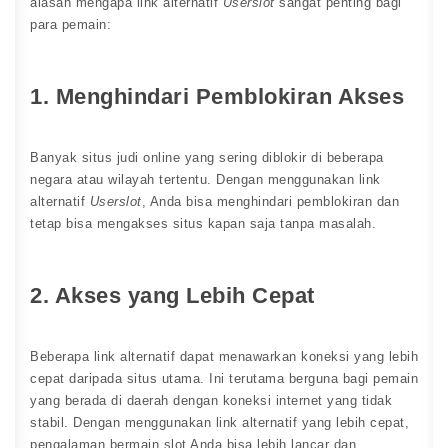
alasan mengapa link alternatif
Userslot
sangat penting bagi
para pemain:
1. Menghindari Pemblokiran Akses
Banyak situs judi online yang sering diblokir di beberapa
negara atau wilayah tertentu. Dengan menggunakan link
alternatif
Userslot
, Anda bisa menghindari pemblokiran dan
tetap bisa mengakses situs kapan saja tanpa masalah.
2. Akses yang Lebih Cepat
Beberapa link alternatif dapat menawarkan koneksi yang lebih
cepat daripada situs utama. Ini terutama berguna bagi pemain
yang berada di daerah dengan koneksi internet yang tidak
stabil. Dengan menggunakan link alternatif yang lebih cepat,
pengalaman bermain slot Anda bisa lebih lancar dan