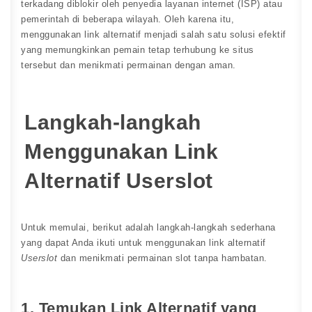
terkadang diblokir oleh penyedia layanan internet (ISP) atau
pemerintah di beberapa wilayah. Oleh karena itu,
menggunakan link alternatif menjadi salah satu solusi efektif
yang memungkinkan pemain tetap terhubung ke situs
tersebut dan menikmati permainan dengan aman.
Langkah-langkah
Menggunakan Link
Alternatif Userslot
Untuk memulai, berikut adalah langkah-langkah sederhana
yang dapat Anda ikuti untuk menggunakan link alternatif
Userslot
dan menikmati permainan slot tanpa hambatan.
1. Temukan Link Alternatif yang