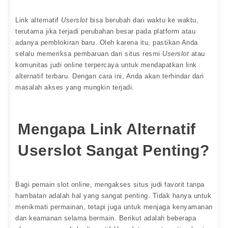
Link alternatif
Userslot
bisa berubah dari waktu ke waktu,
terutama jika terjadi perubahan besar pada platform atau
adanya pemblokiran baru. Oleh karena itu, pastikan Anda
selalu memeriksa pembaruan dari situs resmi
Userslot
atau
komunitas judi online terpercaya untuk mendapatkan link
alternatif terbaru. Dengan cara ini, Anda akan terhindar dari
masalah akses yang mungkin terjadi.
Mengapa Link Alternatif
Userslot Sangat Penting?
Bagi pemain slot online, mengakses situs judi favorit tanpa
hambatan adalah hal yang sangat penting. Tidak hanya untuk
menikmati permainan, tetapi juga untuk menjaga kenyamanan
dan keamanan selama bermain. Berikut adalah beberapa